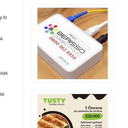
y lo
na
asas
gio