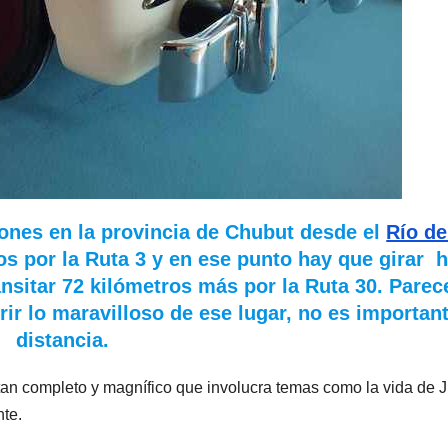
rones en la provincia de Chubut desde el
Río de
os por la Ruta 3 y en ese punto hay que girar 
ansitar 72 kilómetros más por la Ruta 30. Parec
r lo maravilloso de ese lugar, no es important
distancia.
an completo y magnífico que involucra temas como la vida de 
nte.