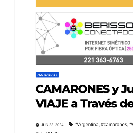
¿LO SABÍAS?
CAMARONES y Ju
VIAJE a Través d
#Argentina
,
#camarones
,
#
JUN 23, 2024