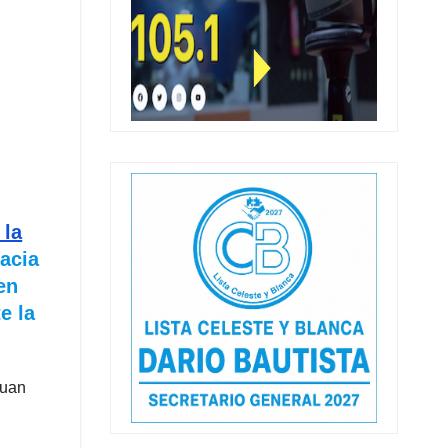
 la
hacia
en
e la
Juan