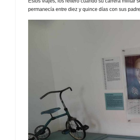
Estos viajes, los reiteró cuando su carrera militar
permanecía entre diez y quince días con sus padr