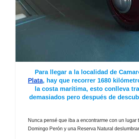
Para llegar a la localidad de Cama
Plata
, hay que recorrer 1680 kilómetr
la costa marítima, esto conlleva tr
demasiados pero después de descubri
Nunca pensé que iba a encontrarme con un lugar t
Domingo Perón y una Reserva Natural deslumbra