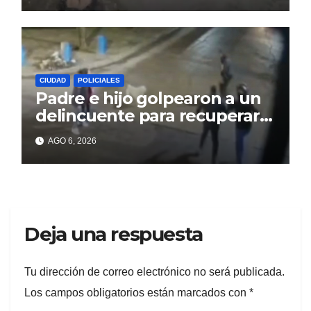
CIUDAD
POLICIALES
Padre e hijo golpearon a un
delincuente para recuperar
un celular robado en Berisso
AGO 6, 2026
Deja una respuesta
Tu dirección de correo electrónico no será publicada.
Los campos obligatorios están marcados con
*