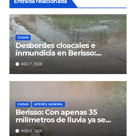
Entrada relacionada
CIUDAD
Desbordes cloacales e
inmundicia en Berisso:
colapso de la red en la calle
AGO 7, 2026
14
CIUDAD
INTERÉS GENERAL
Berisso: Con apenas 35
milímetros de lluvia ya se
sienten los problemas
AGO 6, 2026