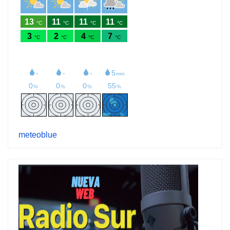
meteoblue