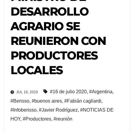
DESARROLLO
AGRARIO SE
REUNIERON CON
PRODUCTORES
LOCALES
#16 de julio 2020
,
#Argentina
,
JUL 16, 2020
#Berisso
,
#buenos aires
,
#Fabián cagliardi
,
#Infoberisso
,
#Javier Rodríguez
,
#NOTICIAS DE
HOY
,
#Productores
,
#reunión