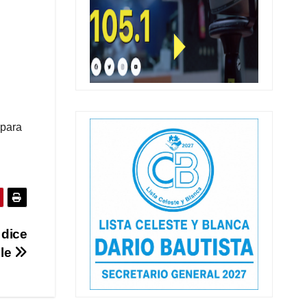
 para
 dice
ble