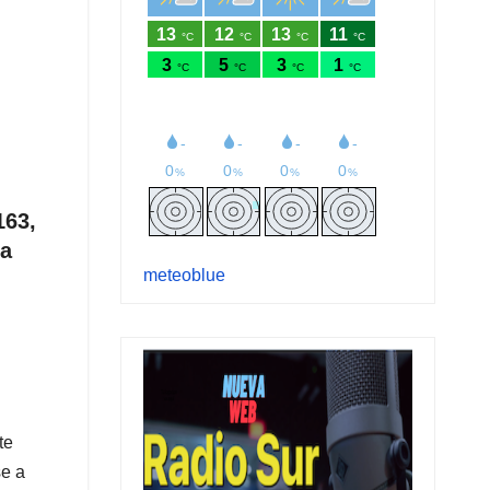
163,
ra
meteoblue
te
se a