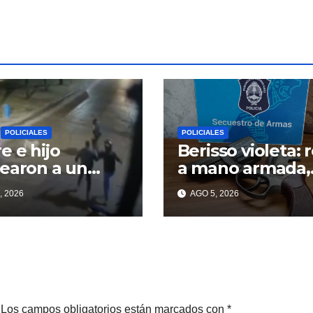
POLICIALES
POLICIALES
e e hijo
Berisso violeta: 
earon a un
a mano armada,
ncuente para
tiros y dos prof
, 2026
AGO 5, 2026
perar un
lar robado en
sso
Los campos obligatorios están marcados con
*