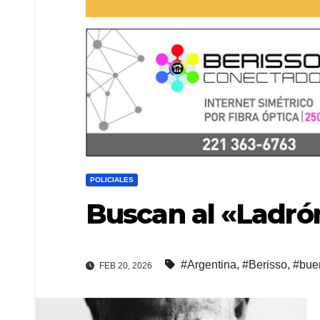
POLICIALES
Buscan al «Ladrón
#Argentina
,
#Berisso
,
#bue
FEB 20, 2026