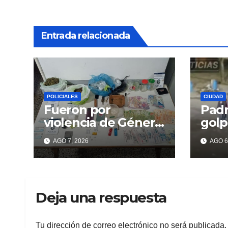
Entrada relacionada
POLICIALES
CIUDAD
Fueron por
Padr
violencia de Género
golp
y encontraron
deli
AGO 7, 2026
AGO 6
droga
recu
celu
Beri
Deja una respuesta
Tu dirección de correo electrónico no será publicada.