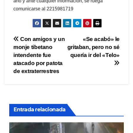
año y ante cualquier información, se ruega
comunicarse al 2215981719
Navegación
Con amigos y un
«Se acabó» le
monje tibetano
gritaban, pero no sé
de
intendente fue
quería ir del «Telo»
entradas
atacado por patota
de extraterrestres
Entrada relacionada