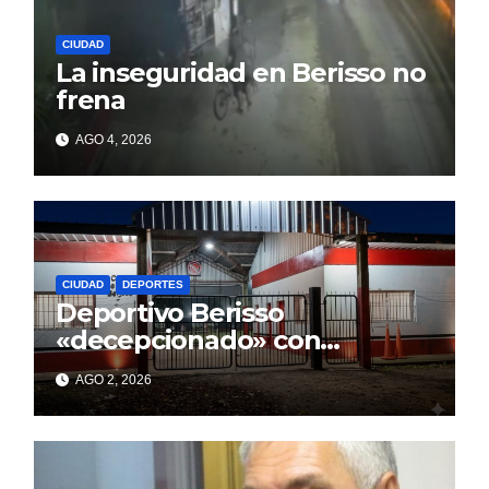
CIUDAD
La inseguridad en Berisso no
frena
AGO 4, 2026
CIUDAD
DEPORTES
Deportivo Berisso
«decepcionado» con
Cagliardi y sus promesas
AGO 2, 2026
incumplidas