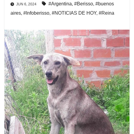
#Argentina
,
#Berisso
,
#buenos
JUN 6, 2024
aires
,
#Infoberisso
,
#NOTICIAS DE HOY
,
#Reina