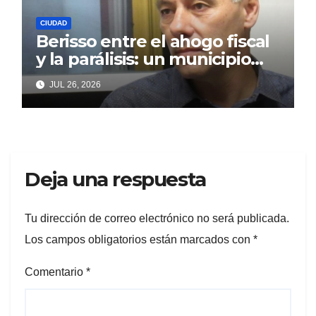
CIUDAD
Berisso entre el ahogo fiscal
y la parálisis: un municipio
acorralado por la falta de
JUL 26, 2026
gestión y el desencanto
vecino
Deja una respuesta
Tu dirección de correo electrónico no será publicada.
Los campos obligatorios están marcados con
*
Comentario
*