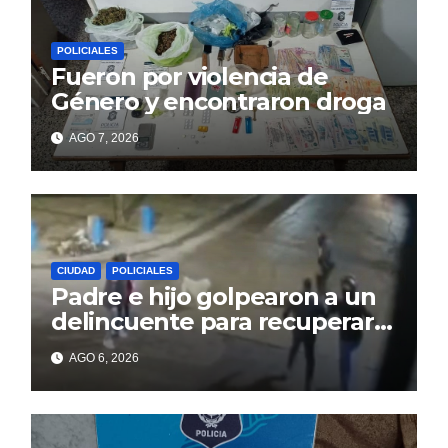
POLICIALES
Fueron por violencia de
Género y encontraron droga
AGO 7, 2026
CIUDAD
POLICIALES
Padre e hijo golpearon a un
delincuente para recuperar
un celular robado en Berisso
AGO 6, 2026