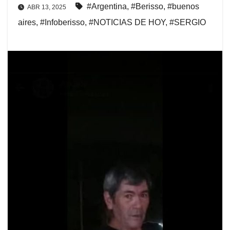
#Argentina
,
#Berisso
,
#buenos
ABR 13, 2025
aires
,
#Infoberisso
,
#NOTICIAS DE HOY
,
#SERGIO