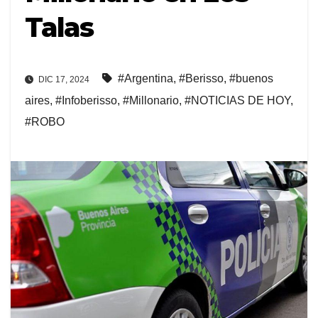
Talas
#Argentina
,
#Berisso
,
#buenos
DIC 17, 2024
aires
,
#Infoberisso
,
#Millonario
,
#NOTICIAS DE HOY
,
#ROBO