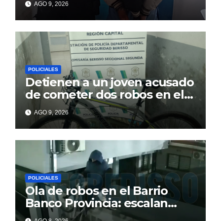
AGO 9, 2026
atrapó tras un intento de
fuga
POLICIALES
Detienen a un joven acusado
de cometer dos robos en el
barrio Banco Provincia
AGO 9, 2026
POLICIALES
Ola de robos en el Barrio
Banco Provincia: escalan
paredes en la noche y nadie