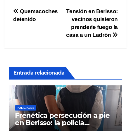
Navegación
Quemacoches
Tensión en Berisso:
detenido
vecinos quisieron
de
prenderle fuego la
entradas
casa a un Ladrón
Entrada relacionada
POLICIALES
Frenética persecución a pie
en Berisso: la policía
reconoció a un prófugo y lo