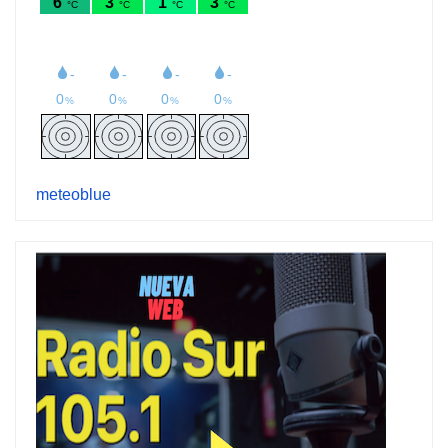
meteoblue