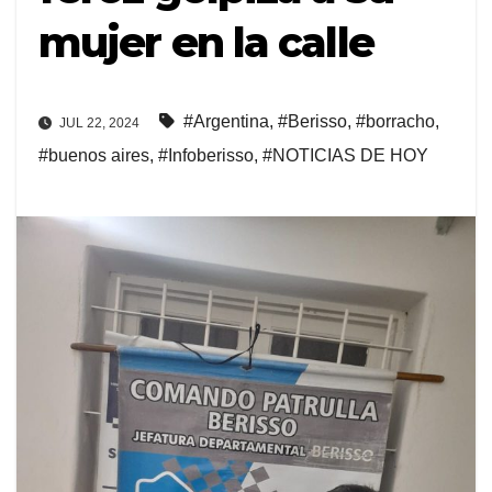
mujer en la calle
#Argentina
,
#Berisso
,
#borracho
,
JUL 22, 2024
#buenos aires
,
#Infoberisso
,
#NOTICIAS DE HOY