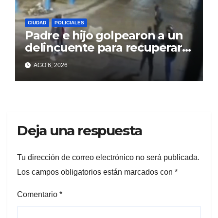
CIUDAD
POLICIALES
Padre e hijo golpearon a un
delincuente para recuperar
un celular robado en Berisso
AGO 6, 2026
Deja una respuesta
Tu dirección de correo electrónico no será publicada.
Los campos obligatorios están marcados con
*
Comentario
*