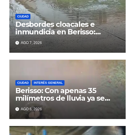
CIUDAD
Desbordes cloacales e
inmundicia en Berisso:
colapso de la red en la calle
AGO 7, 2026
14
CIUDAD
INTERÉS GENERAL
Berisso: Con apenas 35
milímetros de lluvia ya se
sienten los problemas
AGO 6, 2026