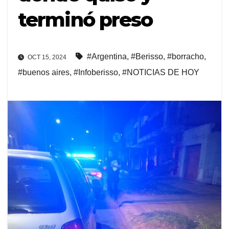
terminó preso
#Argentina
,
#Berisso
,
#borracho
,
OCT 15, 2024
#buenos aires
,
#Infoberisso
,
#NOTICIAS DE HOY