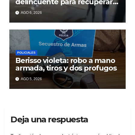
delincuente para recuperar
un celular robado en Berisso
AGO 6, 2026
POLICIALES
Berisso violeta: robo a mano
armada, tiros y dos profugos
AGO 5, 2026
Deja una respuesta