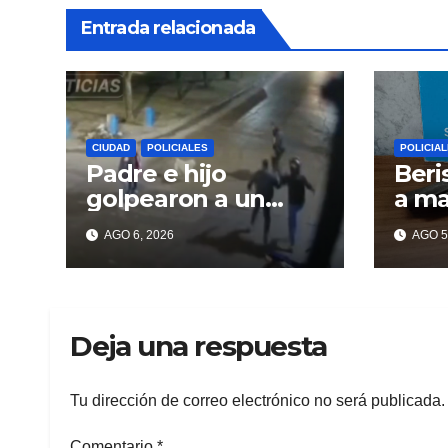
Entrada relacionada
CIUDAD
POLICIALES
POLICIA
Padre e hijo
Beri
golpearon a un
a m
delincuente para
tiro
AGO 6, 2026
AGO 5
recuperar un
celular robado en
Berisso
Deja una respuesta
Tu dirección de correo electrónico no será publicada.
Comentario
*