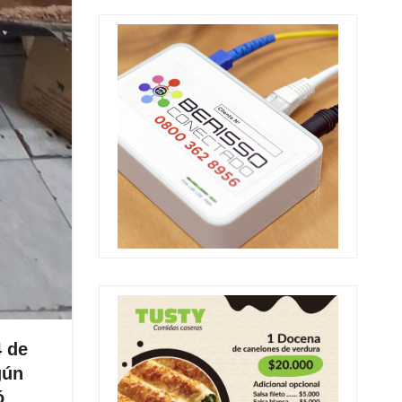
4 de
gún
ó