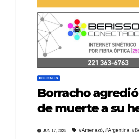
POLICIALES
Borracho agredió
de muerte a su 
#Amenazó
,
#Argentina
,
#B
JUN 17, 2025