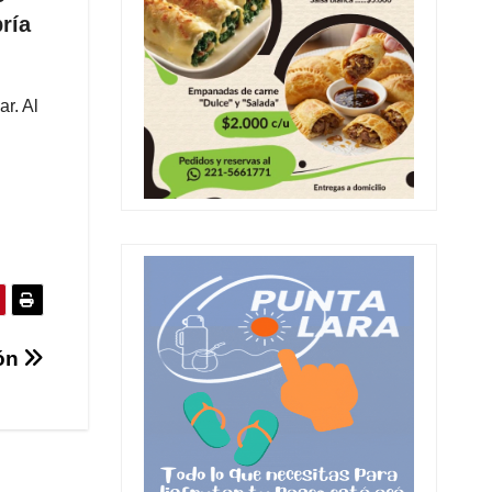
ría
r. Al
ión