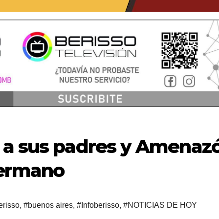
 a sus padres y Amenaz
hermano
erisso
,
#buenos aires
,
#Infoberisso
,
#NOTICIAS DE HOY