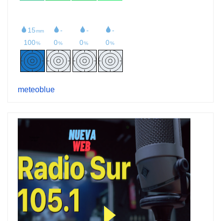
meteoblue