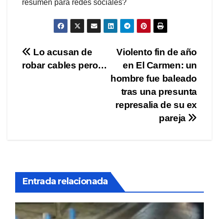
resumen para redes sociales?
Navegación
Lo acusan de
Violento fin de año
robar cables pero…
en El Carmen: un
de
hombre fue baleado
entradas
tras una presunta
represalia de su ex
pareja
Entrada relacionada