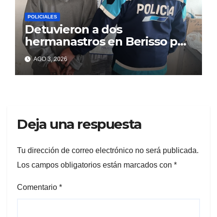
POLICIALES
Detuvieron a dos
hermanastros en Berisso por
matar a puñaladas a un
AGO 3, 2026
tatuador
Deja una respuesta
Tu dirección de correo electrónico no será publicada.
Los campos obligatorios están marcados con
*
Comentario
*