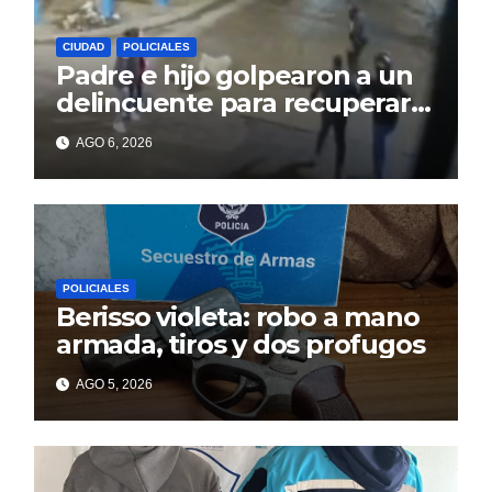
CIUDAD
POLICIALES
Padre e hijo golpearon a un
delincuente para recuperar
un celular robado en Berisso
AGO 6, 2026
POLICIALES
Berisso violeta: robo a mano
armada, tiros y dos profugos
AGO 5, 2026