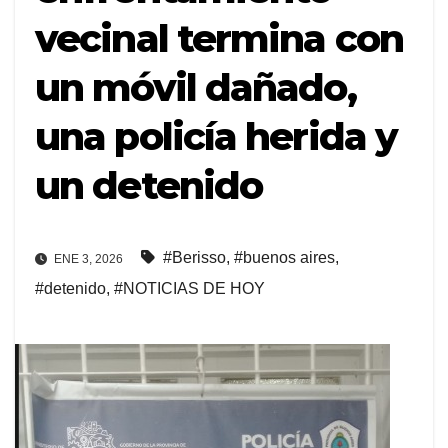
vecinal termina con
un móvil dañado,
una policía herida y
un detenido
#Berisso
,
#buenos aires
,
ENE 3, 2026
#detenido
,
#NOTICIAS DE HOY