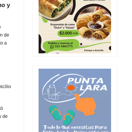
no y
e
en de
to a
icilio
tó
s de