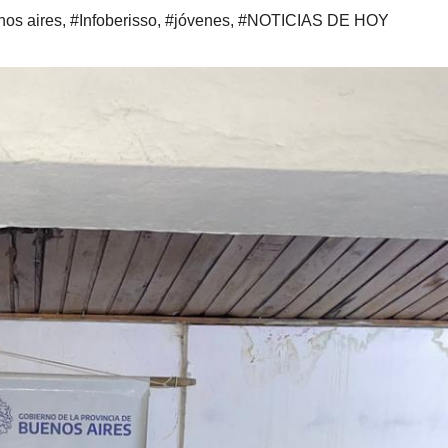
os aires
,
#Infoberisso
,
#jóvenes
,
#NOTICIAS DE HOY