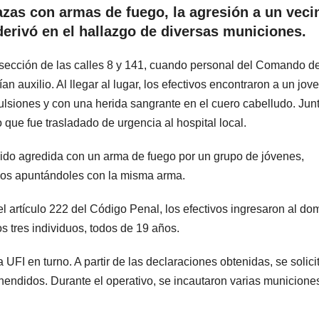
azas con armas de fuego, la agresión a un veci
derivó en el hallazgo de diversas municiones.
tersección de las calles 8 y 141, cuando personal del Comando d
n auxilio. Al llegar al lugar, los efectivos encontraron a un jov
ulsiones y con una herida sangrante en el cuero cabelludo. Jun
lo que fue trasladado de urgencia al hospital local.
 sido agredida con un arma de fuego por un grupo de jóvenes,
nos apuntándoles con la misma arma.
l artículo 222 del Código Penal, los efectivos ingresaron al dom
s tres individuos, todos de 19 años.
 UFI en turno. A partir de las declaraciones obtenidas, se solici
ehendidos. Durante el operativo, se incautaron varias municione