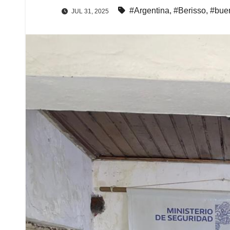
#Argentina
,
#Berisso
,
#buen
JUL 31, 2025