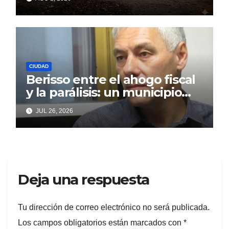
incumplidas
CIUDAD
Berisso entre el ahogo fiscal
y la parálisis: un municipio
acorralado por la falta de
JUL 26, 2026
gestión y el desencanto
vecino
Deja una respuesta
Tu dirección de correo electrónico no será publicada.
Los campos obligatorios están marcados con
*