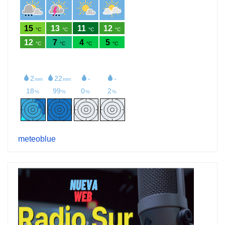
meteoblue