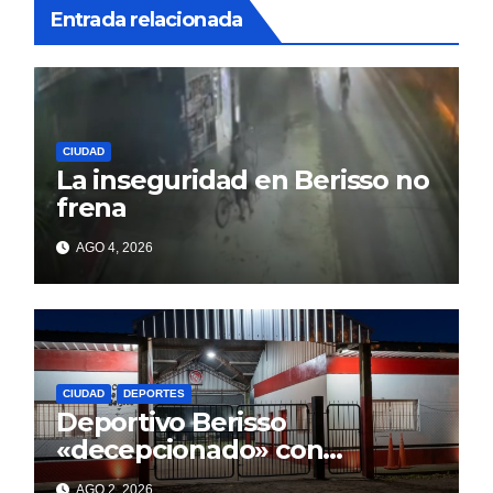
Entrada relacionada
CIUDAD
La inseguridad en Berisso no
frena
AGO 4, 2026
CIUDAD
DEPORTES
Deportivo Berisso
«decepcionado» con
Cagliardi y sus promesas
AGO 2, 2026