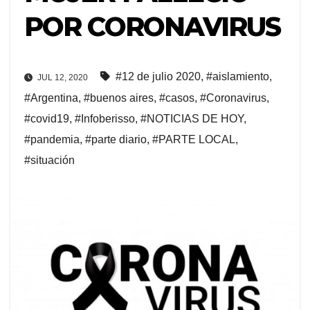
POR CORONAVIRUS
#12 de julio 2020
,
#aislamiento
,
JUL 12, 2020
#Argentina
,
#buenos aires
,
#casos
,
#Coronavirus
,
#covid19
,
#Infoberisso
,
#NOTICIAS DE HOY
,
#pandemia
,
#parte diario
,
#PARTE LOCAL
,
#situación