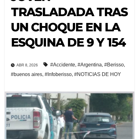
TRASLADADA TRAS
UN CHOQUE EN LA
ESQUINA DE 9 Y 154
#Accidente
,
#Argentina
,
#Berisso
,
ABR 8, 2026
#buenos aires
,
#Infoberisso
,
#NOTICIAS DE HOY