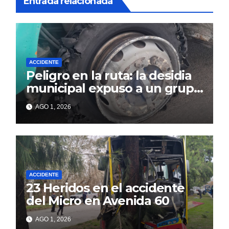
Entrada relacionada
ACCIDENTE
Peligro en la ruta: la desidia
municipal expuso a un grupo
de berissenses
AGO 1, 2026
ACCIDENTE
23 Heridos en el accidente
del Micro en Avenida 60
AGO 1, 2026