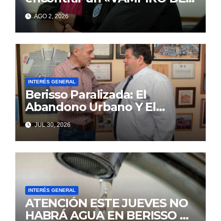
MAR»
AGO 2, 2026
INTERÉS GENERAL
Berisso Paralizada: El
Abandono Urbano Y El
Despilfarro Político Repiten
JUL 30, 2026
Una Vieja Historia De
Ineficiencia
INTERÉS GENERAL
ATENCIÓN ESTE JUEVES NO
HABRÁ AGUA EN BERISSO NI