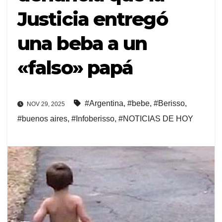
Justicia entregó
una beba a un
«falso» papá
#Argentina
,
#bebe
,
#Berisso
,
NOV 29, 2025
#buenos aires
,
#Infoberisso
,
#NOTICIAS DE HOY