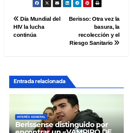
Navegación
Día Mundial del
Berisso: Otra vez la
HIV la lucha
basura, la
de
continúa
recolección y el
entradas
Riesgo Sanitario
Entrada relacionada
INTERÉS GENERAL
Berissense distinguido por
encontrar un «VAMPIRO DE