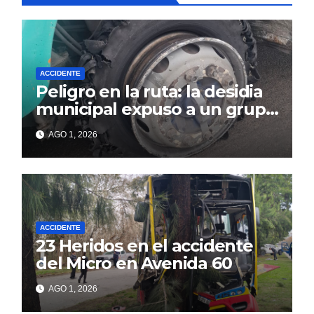
ACCIDENTE
Peligro en la ruta: la desidia
municipal expuso a un grupo
de berissenses
AGO 1, 2026
ACCIDENTE
23 Heridos en el accidente
del Micro en Avenida 60
AGO 1, 2026