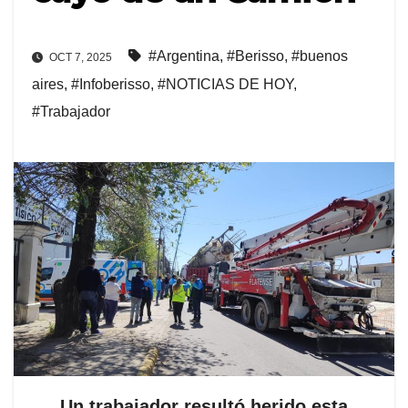
#Argentina
,
#Berisso
,
#buenos
OCT 7, 2025
aires
,
#Infoberisso
,
#NOTICIAS DE HOY
,
#Trabajador
Un trabajador resultó herido esta