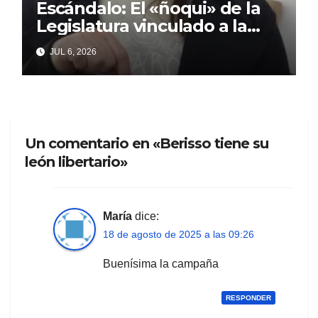
Escándalo: El «ñoqui» de la
Legislatura vinculado a la
concejal libertaria no quiere
JUL 6, 2026
soltar al «ESTADO»
Un comentario en «Berisso tiene su
león libertario»
María
dice:
18 de agosto de 2025 a las 09:26
Buenísima la campaña
RESPONDER