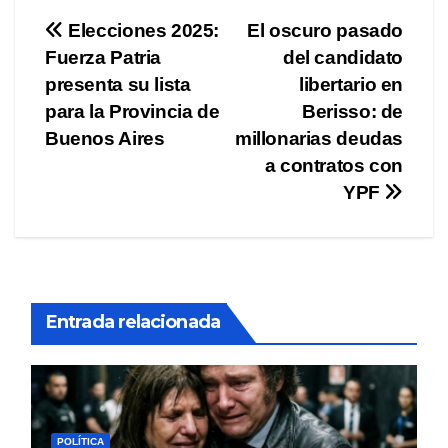
Navegación
Elecciones 2025:
El oscuro pasado
Fuerza Patria
del candidato
de
presenta su lista
libertario en
entradas
para la Provincia de
Berisso: de
Buenos Aires
millonarias deudas
a contratos con
YPF
Entrada relacionada
POLÍTICA