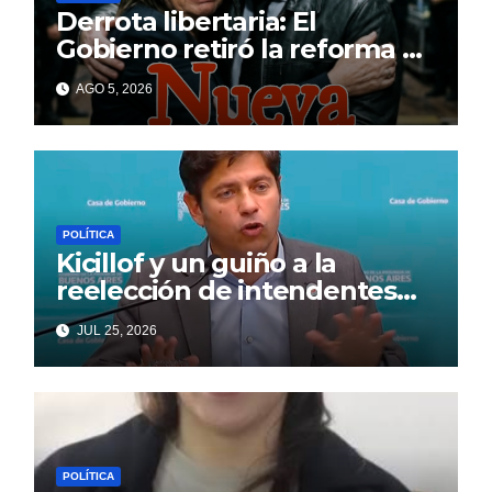
Derrota libertaria: El
Gobierno retiró la reforma a
la Ley de Tierras en el
AGO 5, 2026
Senado
POLÍTICA
Kicillof y un guiño a la
reelección de intendentes
que Cagliardi espera ansioso
JUL 25, 2026
POLÍTICA