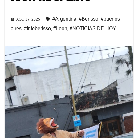
#Argentina
,
#Berisso
,
#buenos
AGO 17, 2025
aires
,
#Infoberisso
,
#León
,
#NOTICIAS DE HOY