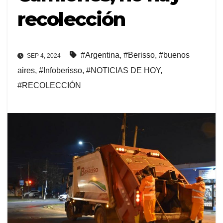
recolección
#Argentina
,
#Berisso
,
#buenos
SEP 4, 2024
aires
,
#Infoberisso
,
#NOTICIAS DE HOY
,
#RECOLECCIÓN