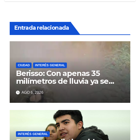
Entrada relacionada
CIUDAD
INTERÉS GENERAL
Berisso: Con apenas 35
milímetros de lluvia ya se
sienten los problemas
AGO 6, 2026
INTERÉS GENERAL