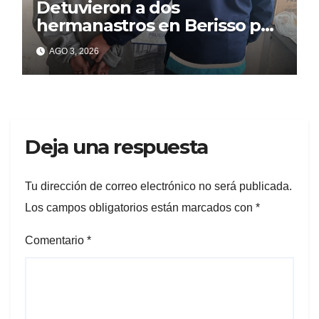
Detuvieron a dos
hermanastros en Berisso por
matar a puñaladas a un
AGO 3, 2026
tatuador
Deja una respuesta
Tu dirección de correo electrónico no será publicada.
Los campos obligatorios están marcados con
*
Comentario
*