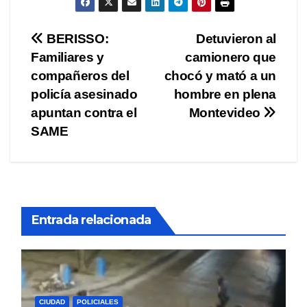
Navegación
BERISSO:
Detuvieron al
Familiares y
camionero que
de
compañeros del
chocó y mató a un
entradas
policía asesinado
hombre en plena
apuntan contra el
Montevideo
SAME
Entrada relacionada
CIUDAD
POLICIALES