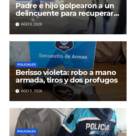
Padre e hijo golpearon a un
delincuente para recuperar
un celular robado en Berisso
AGO 6, 2026
POLICIALES
Berisso violeta: robo a mano
armada, tiros y dos profugos
AGO 5, 2026
POLICIALES