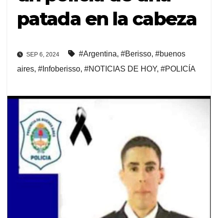
patada en la cabeza
#Argentina
,
#Berisso
,
#buenos
SEP 6, 2024
aires
,
#Infoberisso
,
#NOTICIAS DE HOY
,
#POLICÍA