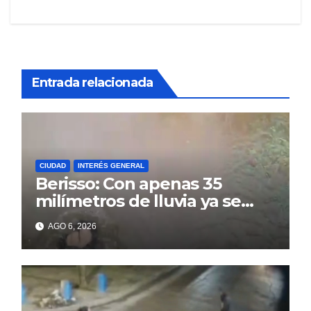
Entrada relacionada
CIUDAD
INTERÉS GENERAL
Berisso: Con apenas 35
milímetros de lluvia ya se
sienten los problemas
AGO 6, 2026