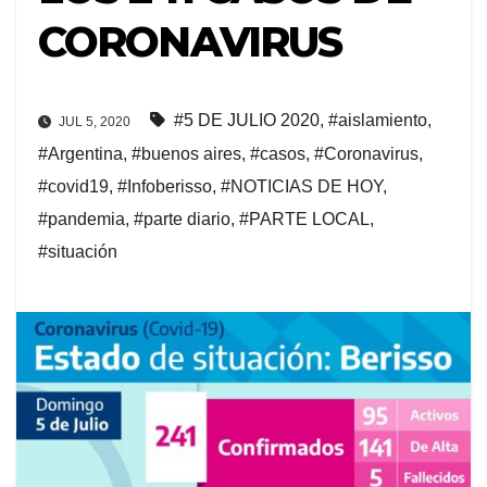
CORONAVIRUS
#5 DE JULIO 2020
,
#aislamiento
,
JUL 5, 2020
#Argentina
,
#buenos aires
,
#casos
,
#Coronavirus
,
#covid19
,
#Infoberisso
,
#NOTICIAS DE HOY
,
#pandemia
,
#parte diario
,
#PARTE LOCAL
,
#situación