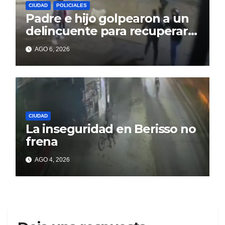
CIUDAD
POLICIALES
Padre e hijo golpearon a un
delincuente para recuperar
un celular robado en Berisso
AGO 6, 2026
CIUDAD
La inseguridad en Berisso no
frena
AGO 4, 2026