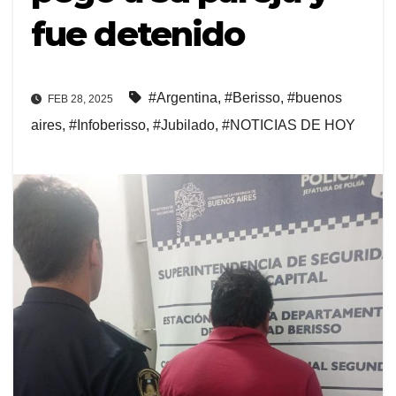
fue detenido
#Argentina
,
#Berisso
,
#buenos
FEB 28, 2025
aires
,
#Infoberisso
,
#Jubilado
,
#NOTICIAS DE HOY