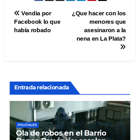
Navegación
Vendia por
¿Que hacer con los
Facebook lo que
menores que
de
había robado
asesinaron a la
entradas
nena en La Plata?
Entrada relacionada
POLICIALES
Ola de robos en el Barrio