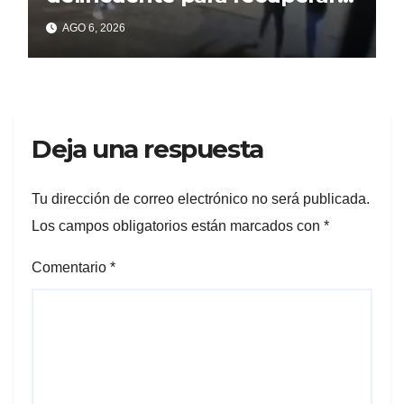
un celular robado en Berisso
AGO 6, 2026
Deja una respuesta
Tu dirección de correo electrónico no será publicada.
Los campos obligatorios están marcados con
*
Comentario
*