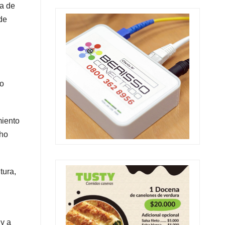
ia de
de
so
miento
cho
tura,
 y a