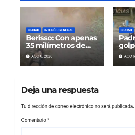
CIUDAD
INTERÉS GENERAL
CIUDAD
Berisso: Con apenas
Padr
35 milímetros de
golp
lluvia ya se sienten
deli
AGO 6, 2026
AGO 6
los problemas
recu
celu
Beri
Deja una respuesta
Tu dirección de correo electrónico no será publicada.
Comentario
*