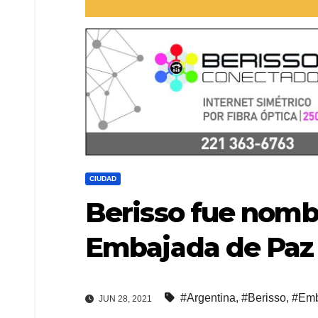
CIUDAD
Berisso fue nomb
Embajada de Paz
#Argentina
,
#Berisso
,
#Emb
JUN 28, 2021