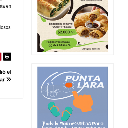
nta en
llosos
ió el
tar