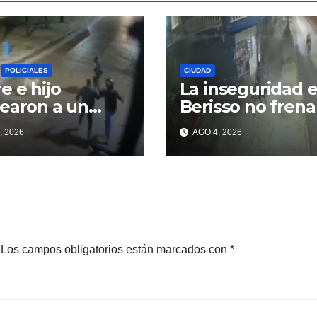
POLICIALES
CIUDAD
e e hijo
La inseguridad 
earon a un
Berisso no frena
ncuente para
, 2026
AGO 4, 2026
perar un
lar robado en
sso
Los campos obligatorios están marcados con
*