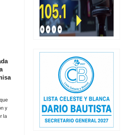
ada
a
misa
 que
ón y
r la