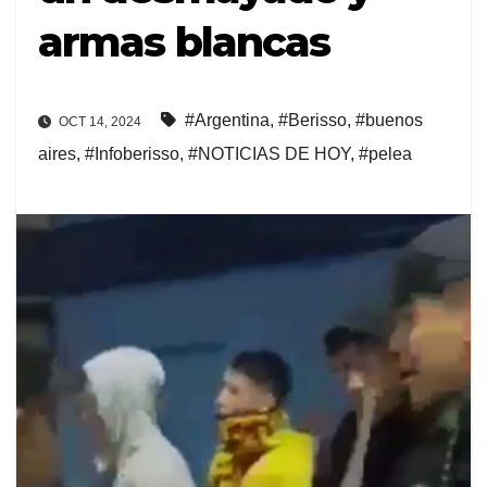
armas blancas
#Argentina
,
#Berisso
,
#buenos
OCT 14, 2024
aires
,
#Infoberisso
,
#NOTICIAS DE HOY
,
#pelea