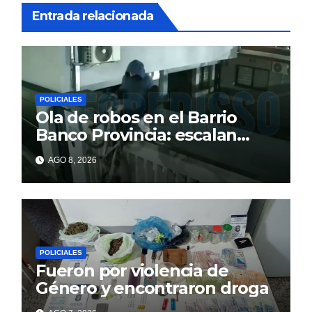
Entrada relacionada
POLICIALES
Ola de robos en el Barrio
Banco Provincia: escalan
paredes en la noche y nadie
AGO 8, 2026
responde
POLICIALES
Fueron por violencia de
Género y encontraron droga