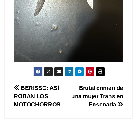
Navegación
BERISSO: ASÍ
Brutal crimen de
ROBAN LOS
una mujer Trans en
de
MOTOCHORROS
Ensenada
entradas