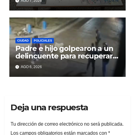
AGO 7, 2026
CIUDAD
POLICIALES
Padre e hijo golpearon a un
delincuente para recuperar
un celular robado en Berisso
AGO 6, 2026
Deja una respuesta
Tu dirección de correo electrónico no será publicada.
Los campos obligatorios están marcados con
*