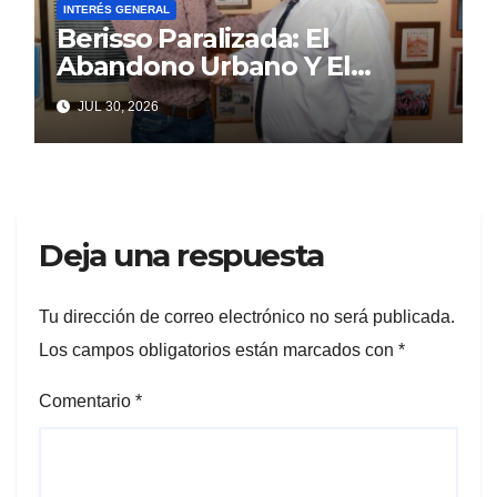
INTERÉS GENERAL
Berisso Paralizada: El
Abandono Urbano Y El
Despilfarro Político Repiten
JUL 30, 2026
Una Vieja Historia De
Ineficiencia
Deja una respuesta
Tu dirección de correo electrónico no será publicada.
Los campos obligatorios están marcados con
*
Comentario
*