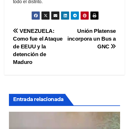
todo el distrito.
Navegación
VENEZUELA:
Unión Platense
Como fue el Ataque
incorpora un Bus a
de
de EEUU y la
GNC
entradas
detención de
Maduro
Entrada relacionada