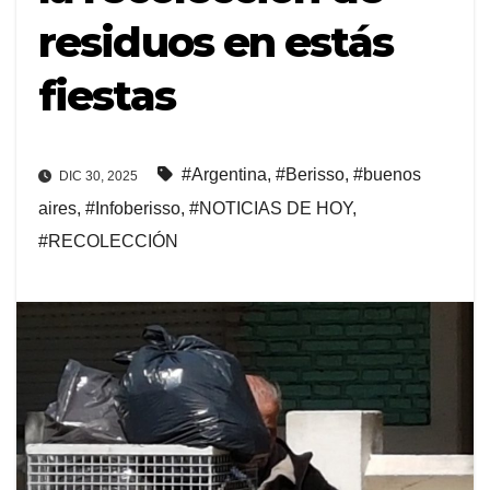
residuos en estás
fiestas
#Argentina
,
#Berisso
,
#buenos
DIC 30, 2025
aires
,
#Infoberisso
,
#NOTICIAS DE HOY
,
#RECOLECCIÓN