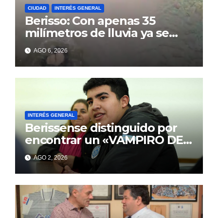
CIUDAD
INTERÉS GENERAL
Berisso: Con apenas 35
milímetros de lluvia ya se
sienten los problemas
AGO 6, 2026
INTERÉS GENERAL
Berissense distinguido por
encontrar un «VAMPIRO DE
MAR»
AGO 2, 2026