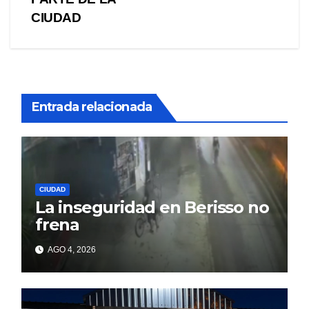
entradas
CIUDAD
Entrada relacionada
CIUDAD
La inseguridad en Berisso no
frena
AGO 4, 2026