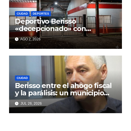
CIUDAD
DEPORTES
Deportivo Berisso
«decepcionado» con
Cagliardi y sus promesas
AGO 2, 2026
incumplidas
CIUDAD
Berisso entre el ahogo fiscal
y la parálisis: un municipio
acorralado por la falta de
JUL 26, 2026
gestión y el desencanto
vecino