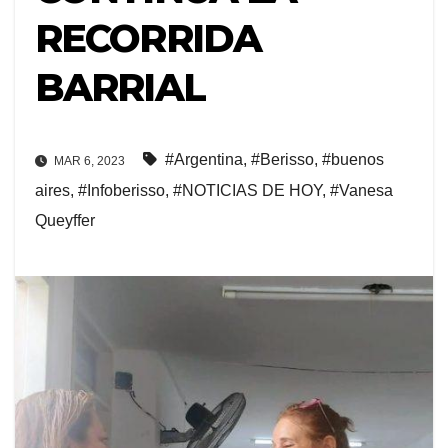
RECORRIDA
BARRIAL
#Argentina
,
#Berisso
,
#buenos
MAR 6, 2023
aires
,
#Infoberisso
,
#NOTICIAS DE HOY
,
#Vanesa
Queyffer