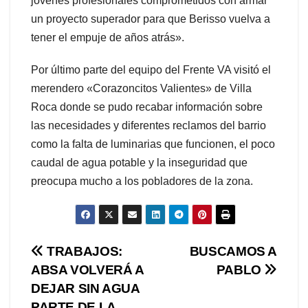
jóvenes profesionales comprometidos con armar
un proyecto superador para que Berisso vuelva a
tener el empuje de años atrás».
Por último parte del equipo del Frente VA visitó el
merendero «Corazoncitos Valientes» de Villa
Roca donde se pudo recabar información sobre
las necesidades y diferentes reclamos del barrio
como la falta de luminarias que funcionen, el poco
caudal de agua potable y la inseguridad que
preocupa mucho a los pobladores de la zona.
Navegación
TRABAJOS:
BUSCAMOS A
ABSA VOLVERÁ A
PABLO
de
DEJAR SIN AGUA
PARTE DE LA