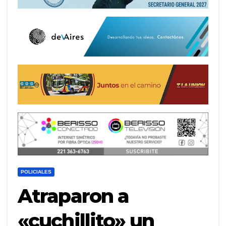
POLICIALES
Atraparon a
«cuchillito» un