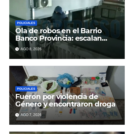
POLICIALES
Ola de robos en el Barrio
Banco Provincia: escalan
paredes en la noche y nadie
AGO 8, 2026
responde
POLICIALES
Fueron por violencia de
Género y encontraron droga
AGO 7, 2026