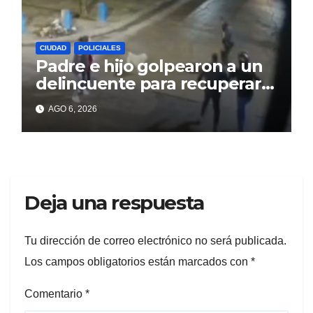
CIUDAD
POLICIALES
Padre e hijo golpearon a un
delincuente para recuperar
un celular robado en Berisso
AGO 6, 2026
Deja una respuesta
Tu dirección de correo electrónico no será publicada.
Los campos obligatorios están marcados con
*
Comentario
*