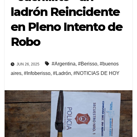
ladrón Reincidente
en Pleno Intento de
Robo
#Argentina
,
#Berisso
,
#buenos
JUN 26, 2025
aires
,
#Infoberisso
,
#Ladrón
,
#NOTICIAS DE HOY