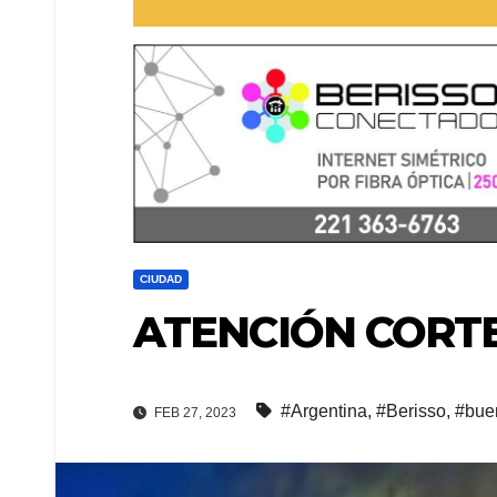
CIUDAD
ATENCIÓN CORTE
#Argentina
,
#Berisso
,
#bue
FEB 27, 2023