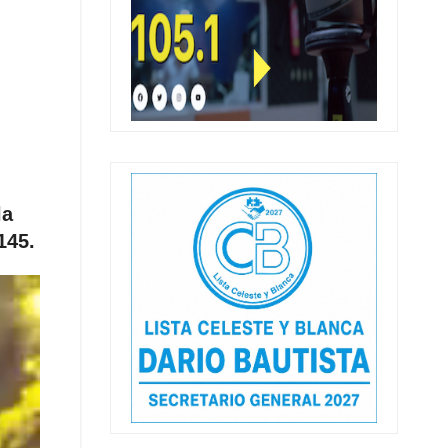
la
145.