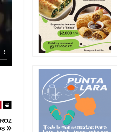
RROZ
OS