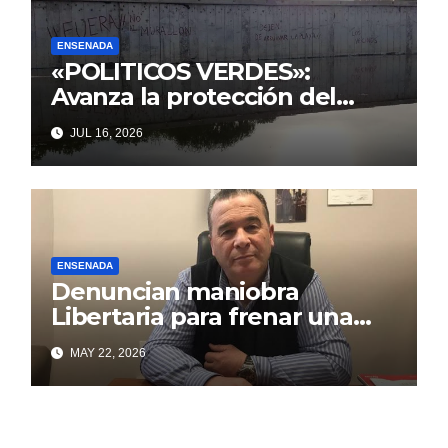
ENSENADA
«POLITICOS VERDES»:
Avanza la protección del
Paseo Costero de Punta Lara
JUL 16, 2026
frente a intentos de parálisis
con trasfondo político
ENSENADA
Denuncian maniobra
Libertaria para frenar una
obra que beneficia a los
MAY 22, 2026
puntalarenses