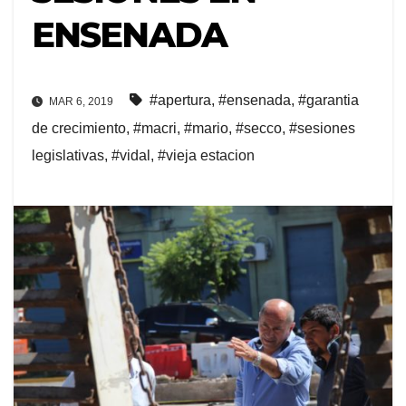
ENSENADA
#apertura
,
#ensenada
,
#garantia
MAR 6, 2019
de crecimiento
,
#macri
,
#mario
,
#secco
,
#sesiones
legislativas
,
#vidal
,
#vieja estacion