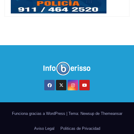
Funciona gracias a WordPress
|
Tema: Newsup de
Themeansar
Aviso Legal
Politicas de Privacidad