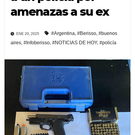
amenazas a su ex
#Argentina
,
#Berisso
,
#buenos
ENE 20, 2025
aires
,
#Infoberisso
,
#NOTICIAS DE HOY
,
#policía