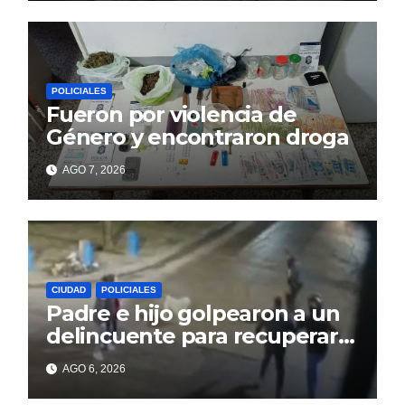
POLICIALES
Fueron por violencia de
Género y encontraron droga
AGO 7, 2026
CIUDAD
POLICIALES
Padre e hijo golpearon a un
delincuente para recuperar
un celular robado en Berisso
AGO 6, 2026