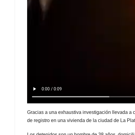
Gracias a una exhaustiva investigación llevada a
de registro en una vivienda de la ciudad de La Pla
Los detenidos son un hombre de 38 años, domicili