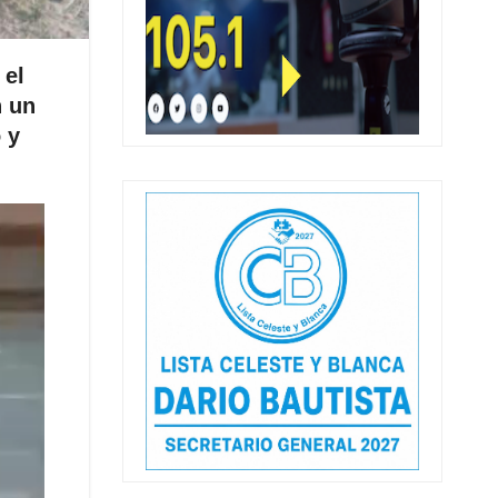
 el
n un
 y