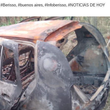
,
#Berisso
,
#buenos aires
,
#Infoberisso
,
#NOTICIAS DE HOY