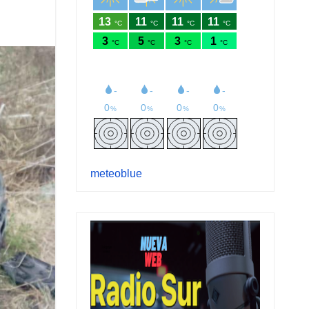
meteoblue