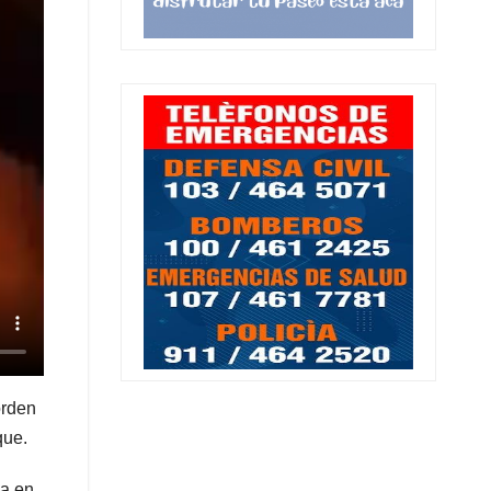
orden
que.
da en