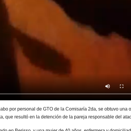
 cabo por personal de GTO de la Comisaría 2da, se obtuvo una 
ta, que resultó en la detención de la pareja responsable del ata
ado en Berisso, y una mujer de 40 años, enfermera y domicilia