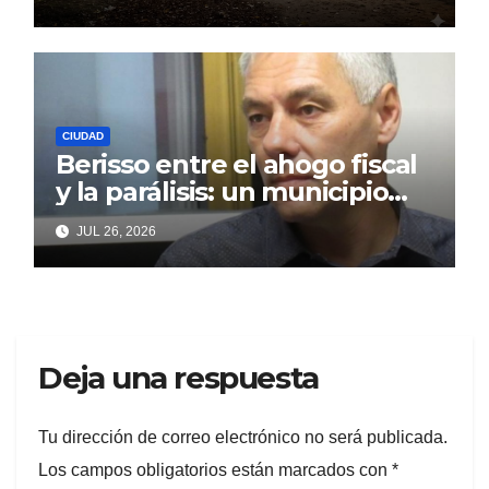
incumplidas
CIUDAD
Berisso entre el ahogo fiscal
y la parálisis: un municipio
acorralado por la falta de
JUL 26, 2026
gestión y el desencanto
vecino
Deja una respuesta
Tu dirección de correo electrónico no será publicada.
Los campos obligatorios están marcados con
*