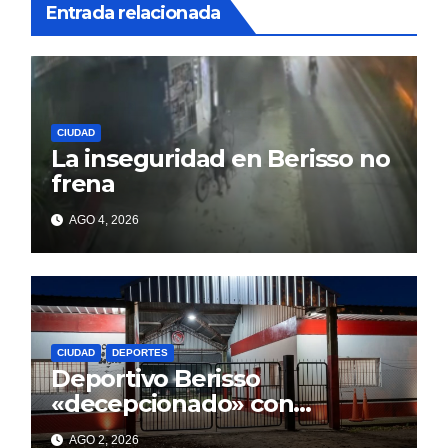
Entrada relacionada
CIUDAD
La inseguridad en Berisso no
frena
AGO 4, 2026
CIUDAD
DEPORTES
Deportivo Berisso
«decepcionado» con
Cagliardi y sus promesas
AGO 2, 2026