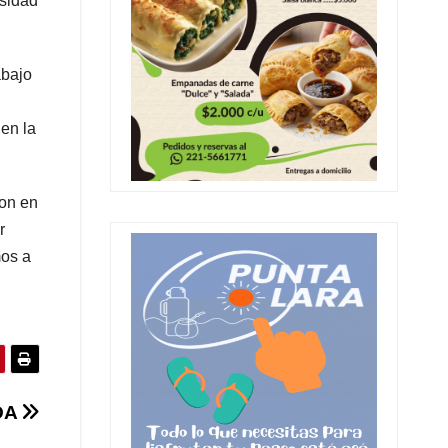
esidad
abajo
en la
son en
r
mos a
DA