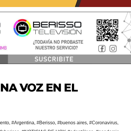
NA VOZ EN EL
iento
,
#Argentina
,
#Berisso
,
#buenos aires
,
#Coronavirus
,