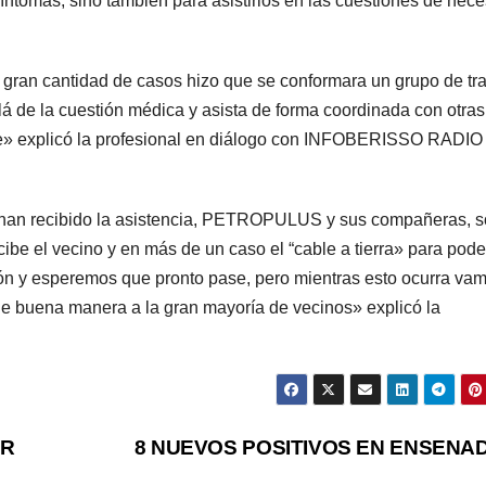
ntomas, sino también para asistirlos en las cuestiones de nec
 gran cantidad de casos hizo que se conformara un grupo de tr
lá de la cuestión médica y asista de forma coordinada con otras
ce» explicó la profesional en diálogo con INFOBERISSO RADIO 
e han recibido la asistencia, PETROPULUS y sus compañeras, 
ibe el vecino y en más de un caso el “cable a tierra» para pode
ción y esperemos que pronto pase, pero mientras esto ocurra va
 de buena manera a la gran mayoría de vecinos» explicó la
OR
8 NUEVOS POSITIVOS EN ENSENA