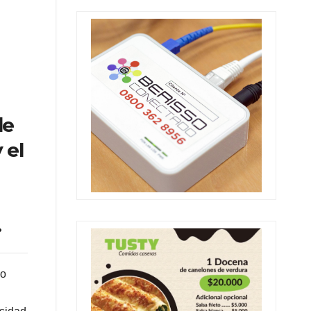
de
 el
.
po