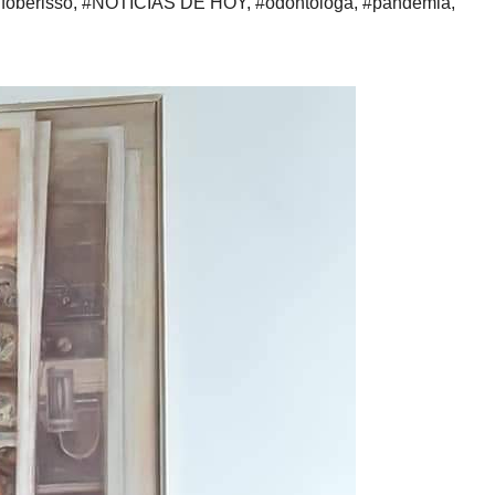
nfoberisso
,
#NOTICIAS DE HOY
,
#odontóloga
,
#pandemia
,