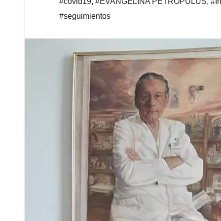
#covid19
,
#EVANGELINA PETROPULUS
,
#I
#seguimientos