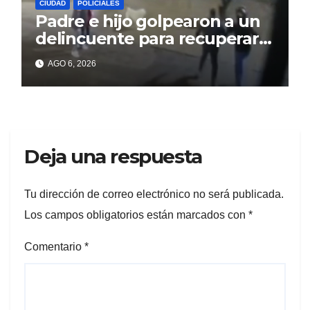
CIUDAD
POLICIALES
Padre e hijo golpearon a un
delincuente para recuperar
un celular robado en Berisso
AGO 6, 2026
Deja una respuesta
Tu dirección de correo electrónico no será publicada.
Los campos obligatorios están marcados con
*
Comentario
*