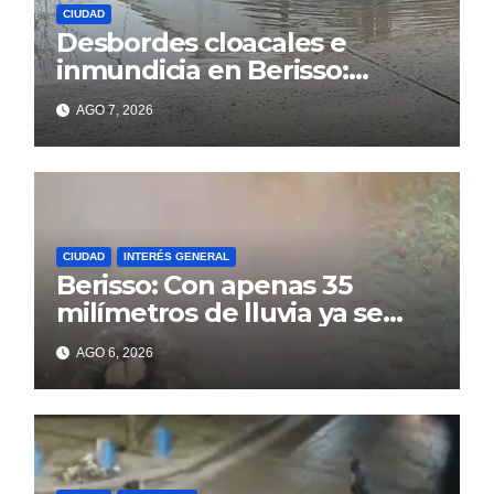
CIUDAD
Desbordes cloacales e
inmundicia en Berisso:
colapso de la red en la calle
AGO 7, 2026
14
CIUDAD
INTERÉS GENERAL
Berisso: Con apenas 35
milímetros de lluvia ya se
sienten los problemas
AGO 6, 2026