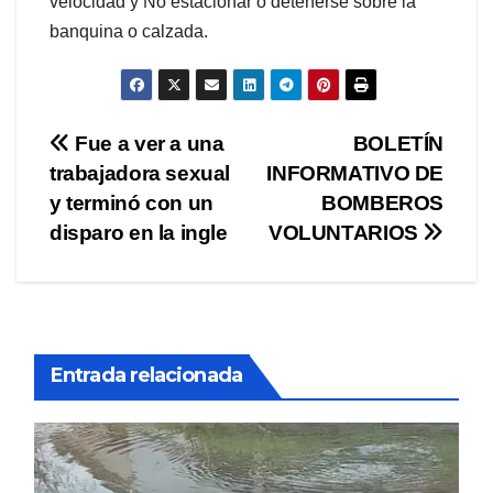
velocidad y No estacionar o detenerse sobre la
banquina o calzada.
Navegación
Fue a ver a una
BOLETÍN
trabajadora sexual
INFORMATIVO DE
de
y terminó con un
BOMBEROS
entradas
disparo en la ingle
VOLUNTARIOS
Entrada relacionada