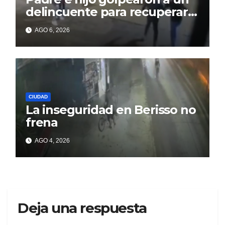
delincuente para recuperar
un celular robado en Berisso
AGO 6, 2026
CIUDAD
La inseguridad en Berisso no
frena
AGO 4, 2026
Deja una respuesta