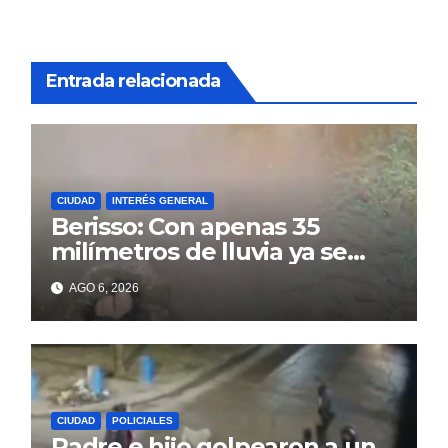
Entrada relacionada
CIUDAD
INTERÉS GENERAL
Berisso: Con apenas 35
milímetros de lluvia ya se
sienten los problemas
AGO 6, 2026
CIUDAD
POLICIALES
Padre e hijo golpearon a un