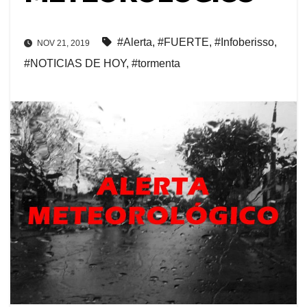
#Alerta
,
#FUERTE
,
#Infoberisso
,
NOV 21, 2019
#NOTICIAS DE HOY
,
#tormenta