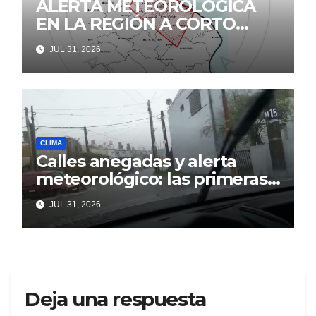
ALERTA METEOROLÓGICA
EN LA REGIÓN A CORTO
PLAZO
JUL 31, 2026
CLIMA
Calles anegadas y alerta
meteorológico: las primeras
lluvia complicaron Berisso
JUL 31, 2026
Deja una respuesta