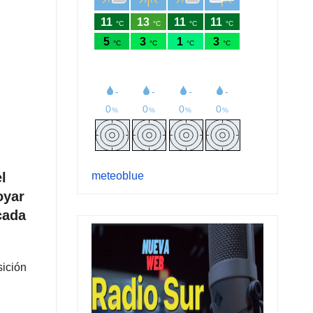
meteoblue
l
oyar
cada
sición