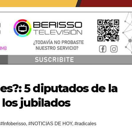
es?: 5 diputados de la
 los jubilados
,
#Infoberisso
,
#NOTICIAS DE HOY
,
#radicales