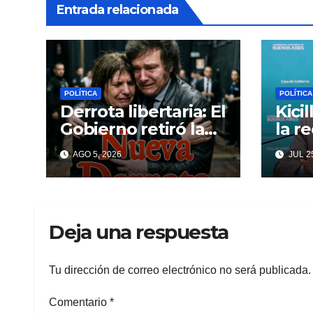
Entrada relacionada
POLÍTICA
POLÍTICA
Derrota libertaria: El
Kici
Gobierno retiró la
la r
reforma a la Ley de
inte
AGO 5, 2026
JUL 25
Tierras en el
Cagl
Senado
ansi
Deja una respuesta
Tu dirección de correo electrónico no será publicada.
Comentario
*