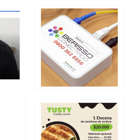
ia
al