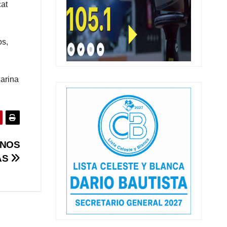
cat
os,
Karina
ANOS
AS