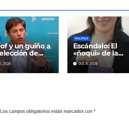
POLÍTICA
llof y un guiño a
Escándalo: El
eelección de
«ñoqui» de la
ndentes que
Legislatura
, 2026
JUL 6, 2026
iardi espera
vinculado a la
oso
concejal libertar
no quiere soltar 
«ESTADO»
Los campos obligatorios están marcados con
*