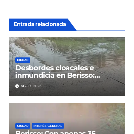
Entrada relacionada
CIUDAD
Desbordes cloacales e
inmundicia en Berisso:
colapso de la red en la calle
AGO 7, 2026
14
CIUDAD
INTERÉS GENERAL
Berisso: Con apenas 35