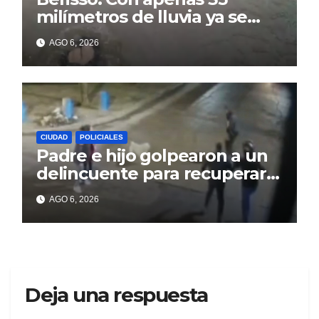
milímetros de lluvia ya se
sienten los problemas
AGO 6, 2026
CIUDAD
POLICIALES
Padre e hijo golpearon a un
delincuente para recuperar
un celular robado en Berisso
AGO 6, 2026
Deja una respuesta