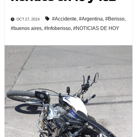
#Accidente
,
#Argentina
,
#Berisso
,
OCT 27, 2024
#buenos aires
,
#Infoberisso
,
#NOTICIAS DE HOY