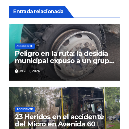
Entrada relacionada
ACCIDENTE
Peligro en la ruta: la desidia
municipal expuso a un grupo
de berissenses
AGO 1, 2026
ACCIDENTE
23 Heridos en el accidente
del Micro en Avenida 60