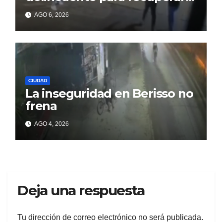
un celular robado en Berisso
AGO 6, 2026
CIUDAD
La inseguridad en Berisso no
frena
AGO 4, 2026
Deja una respuesta
Tu dirección de correo electrónico no será publicada.