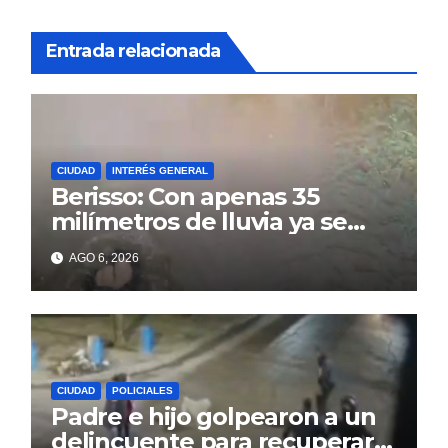
Entrada relacionada
CIUDAD
INTERÉS GENERAL
Berisso: Con apenas 35
milímetros de lluvia ya se
sienten los problemas
AGO 6, 2026
CIUDAD
POLICIALES
Padre e hijo golpearon a un
delincuente para recuperar