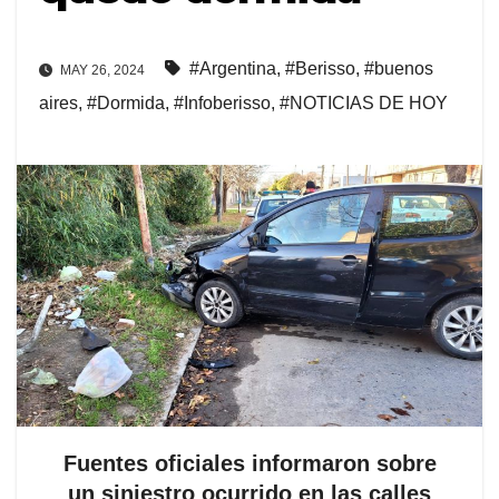
#Argentina
,
#Berisso
,
#buenos
MAY 26, 2024
aires
,
#Dormida
,
#Infoberisso
,
#NOTICIAS DE HOY
Fuentes oficiales informaron sobre
un siniestro ocurrido en las calles