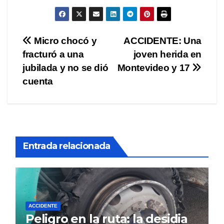
Navegación
Micro chocó y
ACCIDENTE: Una
fracturó a una
joven herida en
de
jubilada y no se dió
Montevideo y 17
entradas
cuenta
Entrada relacionada
ACCIDENTE
Peligro en la ruta: la desidia