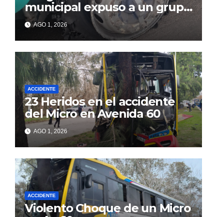
municipal expuso a un grupo
de berissenses
AGO 1, 2026
ACCIDENTE
23 Heridos en el accidente
del Micro en Avenida 60
AGO 1, 2026
ACCIDENTE
Violento Choque de un Micro