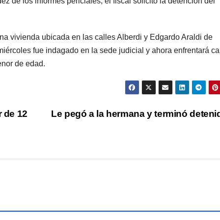
z de los informes periciales, el fiscal solicitó la detención del
na vivienda ubicada en las calles Alberdi y Edgardo Araldi de
iércoles fue indagado en la sede judicial y ahora enfrentará c
enor de edad.
 de 12
Le pegó a la hermana y terminó deten