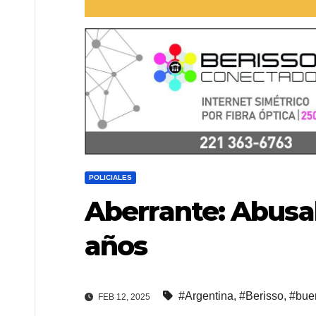
POLICIALES
Aberrante: Abusa
años
#Argentina
,
#Berisso
,
#bue
FEB 12, 2025