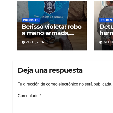
POLICIALES
POLICIA
Berisso violeta: robo
Detu
a mano armada,
herm
tiros y dos profugos
Beri
AGO 5, 2026
AGO 3
puña
tatu
Deja una respuesta
Tu dirección de correo electrónico no será publicada.
Comentario
*