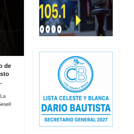
o de
osto
.
 La
Gesell