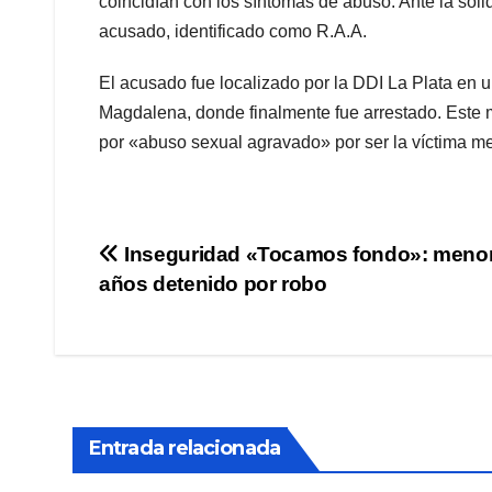
coincidían con los síntomas de abuso. Ante la solide
acusado, identificado como R.A.A.
El acusado fue localizado por la DDI La Plata en u
Magdalena, donde finalmente fue arrestado. Este m
por «abuso sexual agravado» por ser la víctima m
Navegación
Inseguridad «Tocamos fondo»: menor
años detenido por robo
de
entradas
Entrada relacionada