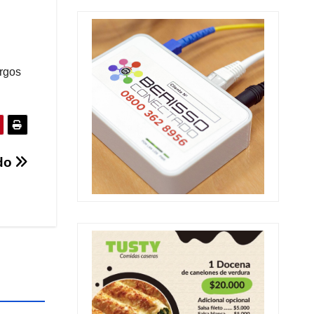
argos
ido