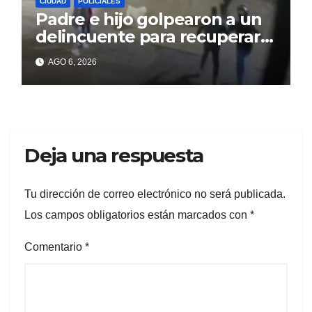
CIUDAD
POLICIALES
Padre e hijo golpearon a un
delincuente para recuperar
un celular robado en Berisso
AGO 6, 2026
Deja una respuesta
Tu dirección de correo electrónico no será publicada.
Los campos obligatorios están marcados con
*
Comentario
*