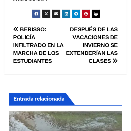
Navegación
BERISSO:
DESPUÉS DE LAS
POLICÍA
VACACIONES DE
de
INFILTRADO EN LA
INVIERNO SE
entradas
MARCHA DE LOS
EXTENDERÍAN LAS
ESTUDIANTES
CLASES
Entrada relacionada