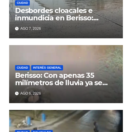
CIUDAD
Desbordes cloacales e
inmundicia en Berisso:
colapso de la red en la calle
AGO 7, 2026
14
CIUDAD
INTERÉS GENERAL
Berisso: Con apenas 35
milímetros de lluvia ya se
sienten los problemas
AGO 6, 2026