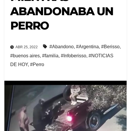
ABANDONABA UN
PERRO
#Abandono
,
#Argentina
,
#Berisso
,
ABR 25, 2022
#buenos aires
,
#familia
,
#Infoberisso
,
#NOTICIAS
DE HOY
,
#Perro