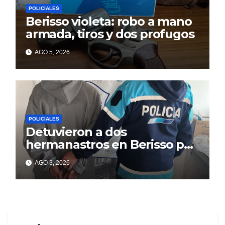
POLICIALES
Berisso violeta: robo a mano
armada, tiros y dos profugos
AGO 5, 2026
POLICIALES
Detuvieron a dos
hermanastros en Berisso por
matar a puñaladas a un
AGO 3, 2026
tatuador