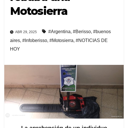
Motosierra
#Argentina
,
#Berisso
,
#buenos
ABR 29, 2025
aires
,
#Infoberisso
,
#Motosierra
,
#NOTICIAS DE
HOY