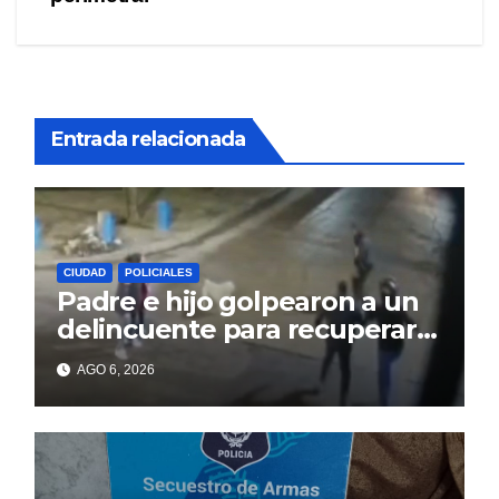
Entrada relacionada
CIUDAD
POLICIALES
Padre e hijo golpearon a un
delincuente para recuperar
un celular robado en Berisso
AGO 6, 2026