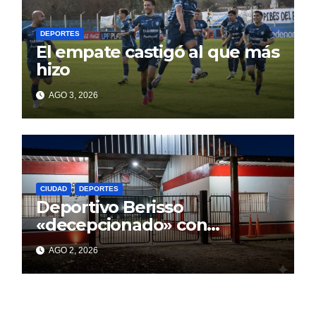
DEPORTES
El empate castigó al que más
hizo
AGO 3, 2026
CIUDAD
DEPORTES
Deportivo Berisso
«decepcionado» con
Cagliardi y sus promesas
AGO 2, 2026
incumplidas