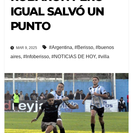
IGUAL SALVÓ UN
PUNTO
#Argentina
,
#Berisso
,
#buenos
MAR 9, 2025
aires
,
#Infoberisso
,
#NOTICIAS DE HOY
,
#villa