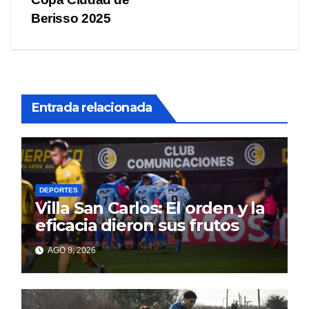
entradas
Berisso 2025
Entrada relacionada
DEPORTES
Villa San Carlos: El orden y la
eficacia dieron sus frutos
AGO 8, 2026