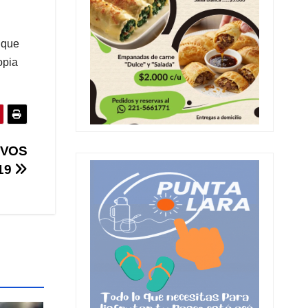
 que
opia
IVOS
19