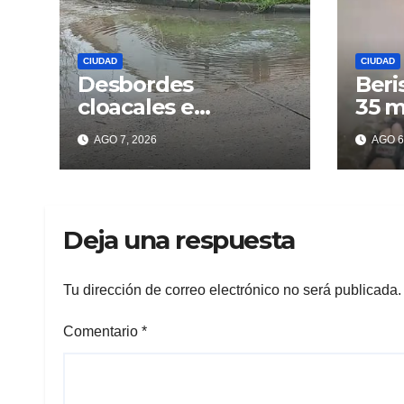
CIUDAD
CIUDAD
Desbordes
Beri
cloacales e
35 m
inmundicia en
lluv
AGO 7, 2026
AGO 6
Berisso: colapso de
los 
la red en la calle 14
Deja una respuesta
Tu dirección de correo electrónico no será publicada.
Comentario
*