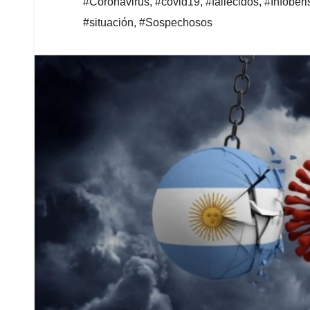
#Coronavirus
,
#covid19
,
#fallecidos
,
#Infoberi
#situación
,
#Sospechosos