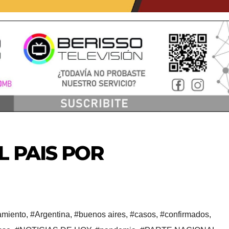
L PAIS POR
amiento
,
#Argentina
,
#buenos aires
,
#casos
,
#confirmados
,