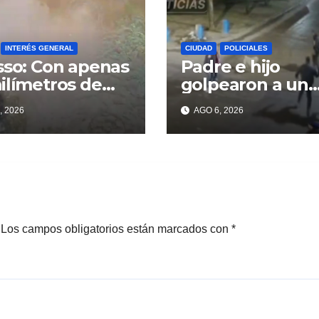
INTERÉS GENERAL
CIUDAD
POLICIALES
sso: Con apenas
Padre e hijo
ilímetros de
golpearon a un
ia ya se sienten
delincuente par
, 2026
AGO 6, 2026
problemas
recuperar un
celular robado 
Berisso
Los campos obligatorios están marcados con
*