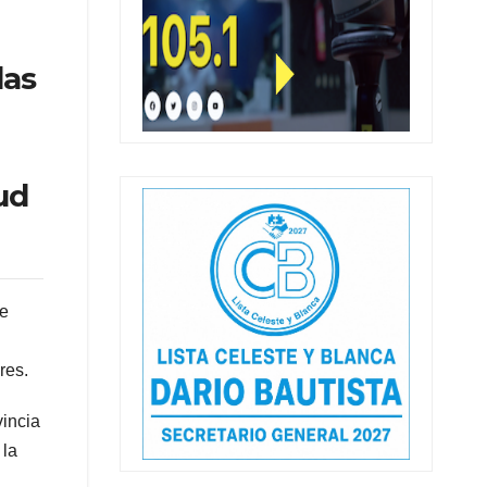
das
ud
de
res.
vincia
 la