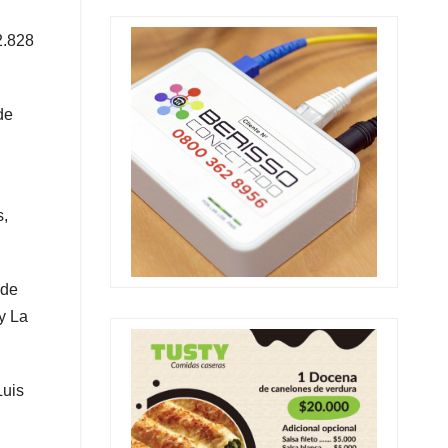
2.828
de
s,
 de
y La
Luis