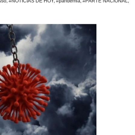
sso
,
#NOTICIAS DE HOY
,
#pandemia
,
#PARTE NACIONAL
,