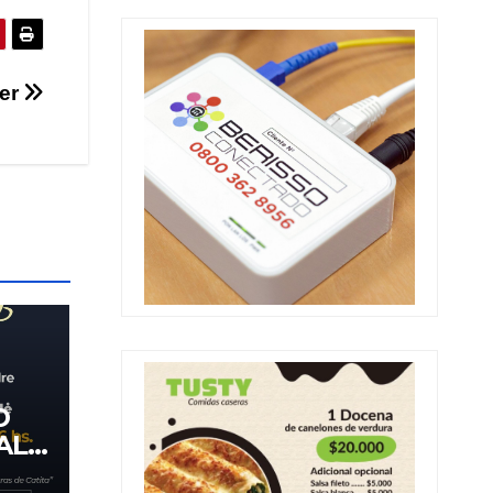
jer
O
AL