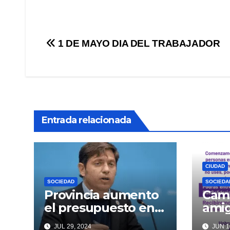
Navegación
1 DE MAYO DIA DEL TRABAJADOR
de
entradas
Entrada relacionada
CIUDAD
SOCIEDAD
SOCIEDA
Provincia aumento
Cam
el presupuesto en
ami
alimentos por
JUL 29, 2024
JUN 1