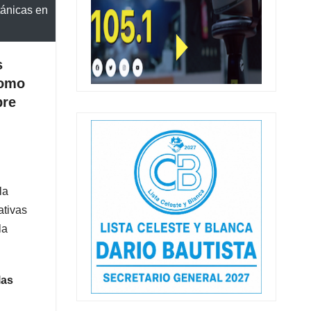
tánicas en
s
como
bre
s
la
ativas
la
las