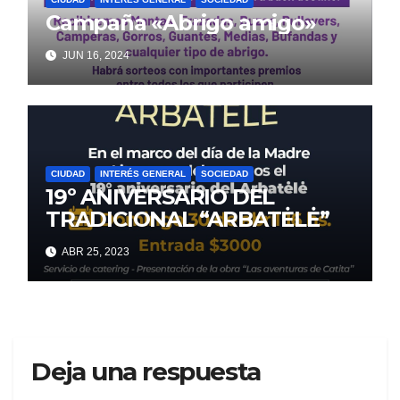
Campaña «Abrigo amigo»
JUN 16, 2024
CIUDAD
INTERÉS GENERAL
SOCIEDAD
19º ANIVERSARIO DEL
TRADICIONAL “ARBATĖLĖ”
ABR 25, 2023
Deja una respuesta