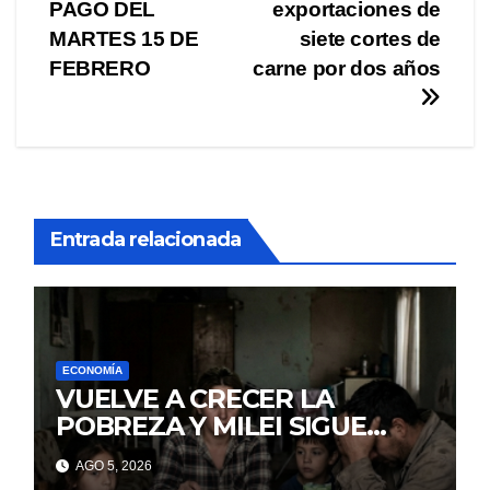
de
PAGO DEL
exportaciones de
entradas
MARTES 15 DE
siete cortes de
FEBRERO
carne por dos años
Entrada relacionada
ECONOMÍA
VUELVE A CRECER LA
POBREZA Y MILEI SIGUE
MINTIENDO
AGO 5, 2026