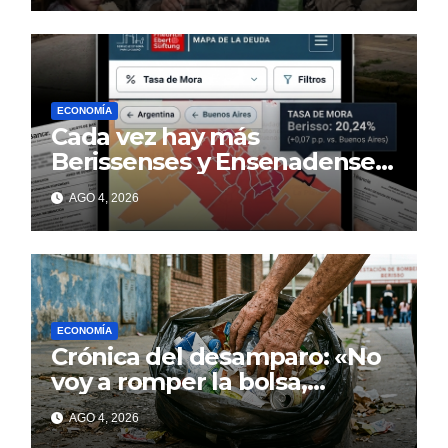
ECONOMÍA
Cada vez hay más
Berissenses y Ensenadenses
con deudas incobrables
AGO 4, 2026
ECONOMÍA
Crónica del desamparo: «No
voy a romper la bolsa,
quédese tranquilo…»
AGO 4, 2026