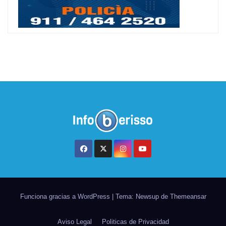
Funciona gracias a WordPress
|
Tema: Newsup de
Themeansar
Aviso Legal
Politicas de Privacidad