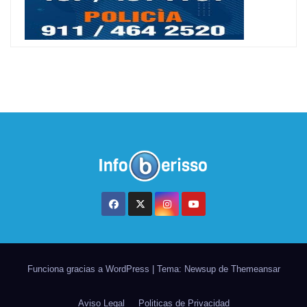
Funciona gracias a WordPress
|
Tema: Newsup de
Themeansar
Aviso Legal
Politicas de Privacidad