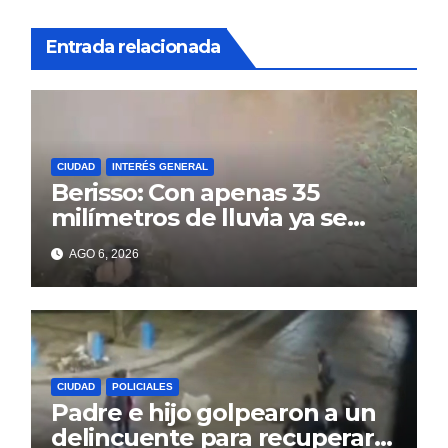
Entrada relacionada
CIUDAD
INTERÉS GENERAL
Berisso: Con apenas 35
milímetros de lluvia ya se
sienten los problemas
AGO 6, 2026
CIUDAD
POLICIALES
Padre e hijo golpearon a un
delincuente para recuperar