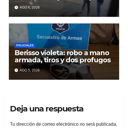
un celular robado en Berisso
AGO 6, 2026
POLICIALES
Berisso violeta: robo a mano
armada, tiros y dos profugos
AGO 5, 2026
Deja una respuesta
Tu dirección de correo electrónico no será publicada.